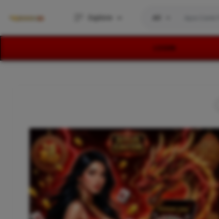
Explore
All
LOGIN