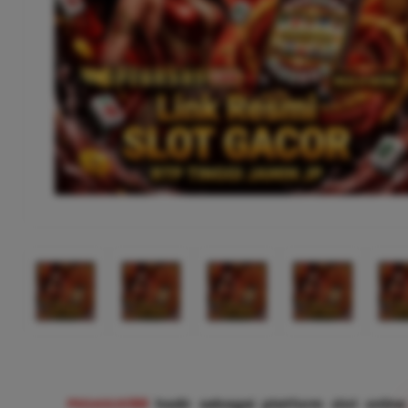
PEGASUS188
hadir sebagai platform slot online