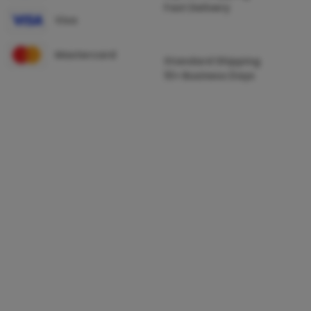
Fast Delivery
Visa
Mastercard
Standard Shipping
10+ Business Days