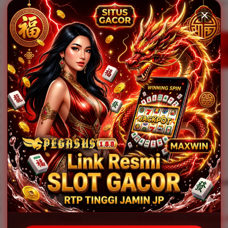
harian menarik, serta peluang jackpot besar 2026 hanya 
PEGASUS188.
KLIK DISINI
.
Informasi Lengkap PEGASUS
Nama Situs
PEGASUS188
Jenis Game
Slot Online
Minimal Deposit
IDR 5.000
Minimal Withdraw
IDR 50,000
Transaksi
Transfer Bank Lokal, E-wal
Pembayaran
QRIS
Rating
★★★★★
— 986,888,