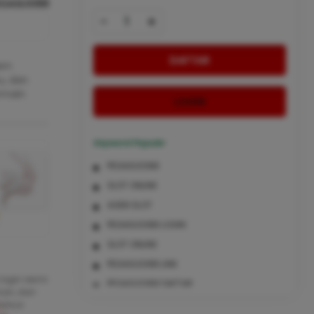
EGASUS188
-
+
DAFTAR
ern
u, dan
rmain
LOGIN
Keyword Populer
PEGASUS188
SLOT ONLINE
AGEN SLOT
PEGASUS188 LOGIN
SLOT ONLINE
PEGASUS188 LINK
login resmi
PEGASUS188 DAFTAR
man, dan
PEGASUS188 RESMI
 bonus